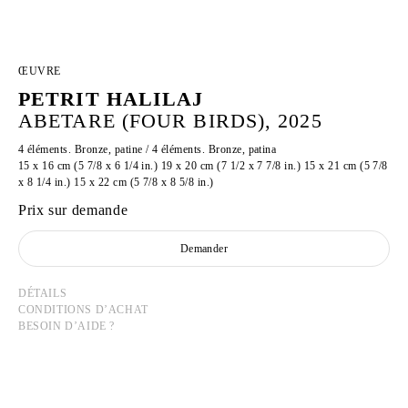
ŒUVRE
PETRIT HALILAJ
ABETARE (FOUR BIRDS), 2025
4 éléments. Bronze, patine / 4 éléments. Bronze, patina
15 x 16 cm (5 7/8 x 6 1/4 in.) 19 x 20 cm (7 1/2 x 7 7/8 in.) 15 x 21 cm (5 7/8
x 8 1/4 in.) 15 x 22 cm (5 7/8 x 8 5/8 in.)
Prix sur demande
Demander
DÉTAILS
CONDITIONS D’ACHAT
BESOIN D’AIDE ?