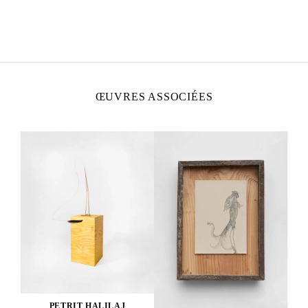
PETRIT HALILAJ
Né en 1986 à Kostërrc, Kosovo
Vit et travaille entre l’Allemagne, le Kosovo et
l’Italie.
ŒUVRES ASSOCIÉES
PETRIT HALILAJ