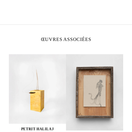
Né en 1986 à Kostërrc, Kosovo
Vit et travaille entre l’Allemagne, le Kosovo et
l’Italie.
ŒUVRES ASSOCIÉES
PETRIT HALILAJ