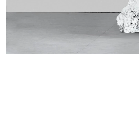
UGO RONDINONE
Né en 1964 à Brunnen, Suisse
Vit et travaille à New York, États-Unis