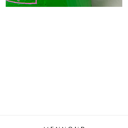
ARTISTES PRÉSENTÉS
BERTRAND LAVIER
Né en 1949 à Châtillon-sur-Seine, France
Vit et travaille entre Paris et Aignay-le-Duc,
France
NEÏL BELOUFA
Né en 1985 à Paris, France
Vit et travaille à Paris, France