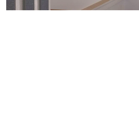
ARTISTES PRÉSENTÉS
PETRIT HALILAJ
Né en 1986 à Kostërrc, Kosovo
Vit et travaille entre l’Allemagne, le Kosovo et l’Ita
ALICJA KWADE
Née en 1979 à Katowice, Pologne