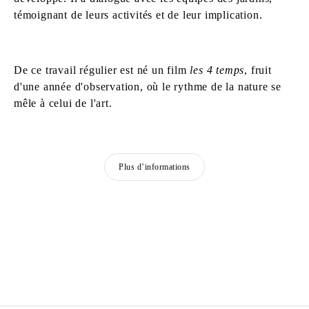
témoignant de leurs activités et de leur implication.
De ce travail régulier est né un film
les 4 temps
, fruit
d'une année d'observation, où le rythme de la nature se
mêle à celui de l'art.
Plus d’informations
MOHAMED BOUROUISSA
Né en 1978 à Blida, Algérie
Vit et travaille à Paris, France