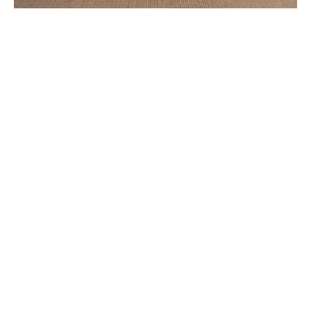
ARTISTES PRÉSENTÉS
DANIEL BUREN
Né en 1938 à Boulogne-Billancourt, France
Vit et travaille
in situ
LIAM EVERETT
Né en 1973 à Rochester, New York.
Vit et travaille en Caroline du Nord, États-
Unis.
DOUGLAS GORDON
Né en 1966 à Glasgow, Écosse