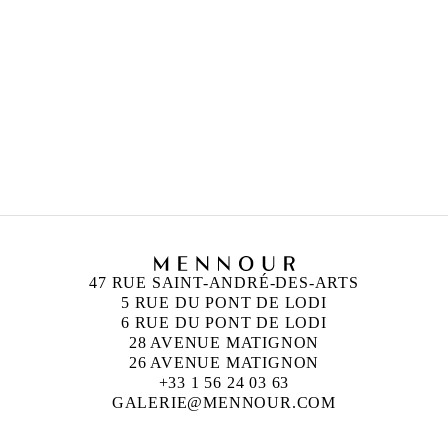
TADASHI KAWAMATA
Né en 1953 à Hokkaidō, Japon
Vit et travaille à Tokyo et à Paris
BERTRAND LAVIER
Né en 1949 à Châtillon-sur-Seine, France
Vit et travaille entre Paris et Aignay-le-Duc,
France
47 RUE SAINT-ANDRÉ-DES-ARTS
5 RUE DU PONT DE LODI
6 RUE DU PONT DE LODI
28 AVENUE MATIGNON
26 AVENUE MATIGNON
+33 1 56 24 03 63
GALERIE@MENNOUR.COM