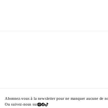
ALBERTO GARCIA ALIX
Né en 1956 à León, Espagne
Vit et travaille à Madrid, Espagne
Abonnez-vous à la newsletter pour ne manquer aucune de nos
Ou suivez-nous sur