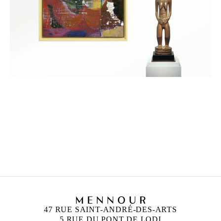
LIAM EVERETT
Né en 1973 à Rochester, New York.
Vit et travaille en Caroline du Nord, États-Unis.
47 RUE SAINT-ANDRÉ-DES-ARTS
5 RUE DU PONT DE LODI