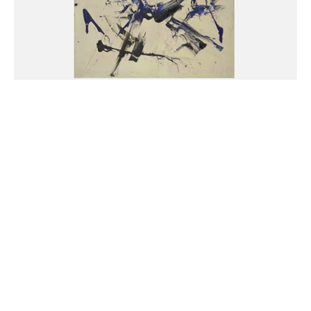
ARTISTES PRÉSENTÉS
JEAN DEGOTTEX
Né en 1918 à Sathonay-Camp, France
Mort en 1988 à Paris
JUDIT REIGL
Née en 1923 à Kapuvár, Hongrie
Morte en 2020 à Marcoussis, France