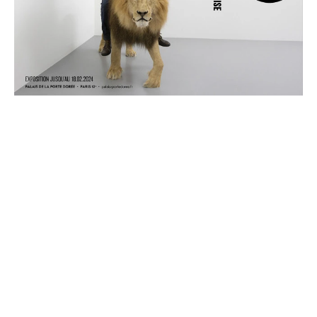
ARTISTES PRÉSENTÉS
HUANG YONG PING
Né en 1954 à Xiamen, Chine.
Il vécu à Paris jusqu’à son décès en 2019
SHEN YUAN
Née en 1959 à Xianyou, Chine