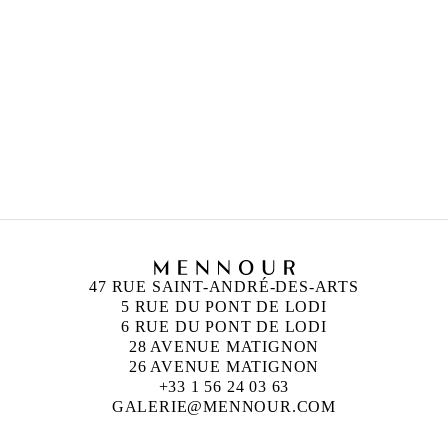
NEÏL BELOUFA
Né en 1985 à Paris, France
Vit et travaille à Paris, France
HICHAM BERRADA
Né en 1986 à Casablanca, Maroc
Vit et travaille à Paris et à Roubaix, France
47 RUE SAINT-ANDRÉ-DES-ARTS
5 RUE DU PONT DE LODI
6 RUE DU PONT DE LODI
28 AVENUE MATIGNON
26 AVENUE MATIGNON
+33 1 56 24 03 63
GALERIE@MENNOUR.COM