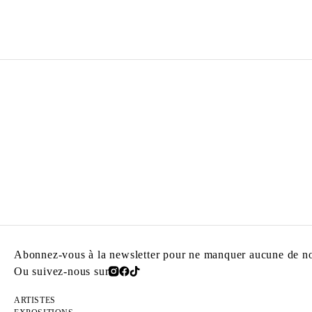
PETRIT HALILAJ
Né en 1986 à Kostërrc, Kosovo
Vit et travaille entre l’Allemagne, le Kosovo et l’Italie
Abonnez-vous à la newsletter pour ne manquer aucune de nos
Ou suivez-nous sur
ARTISTES