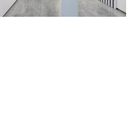
ARTISTES PRÉSENTÉS
MARIE BOVO
Née en 1967 à Alicante, Espagne
Vit et travaille à Marseille, France
DANIEL BUREN
Né en 1938 à Boulogne-Billancourt, France
Vit et travaille
in situ