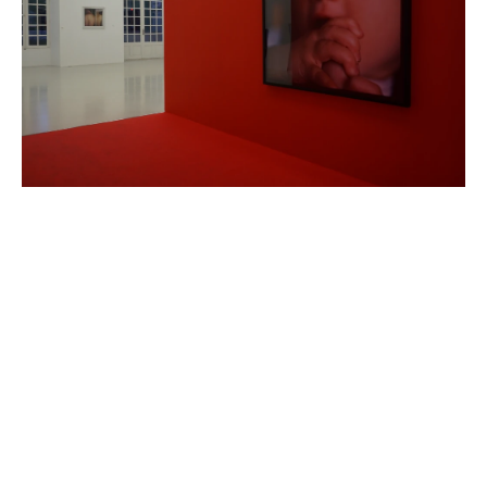
ARTISTES PRÉSENTÉS
DOUGLAS GORDON
Né en 1966 à Glasgow, Écosse
Vit et travaille à Berlin, Glasgow et Paris.