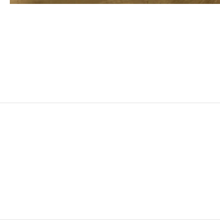
CAMILLE HENROT
Née en 1978 à Paris
Vit et travaille à New York