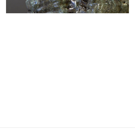
ARTISTES PRÉSENTÉS
CAMERON JAMIE
Né en 1969 à Los Angeles, États-Unis
Vit et travaille à Paris, France
MATTHEW LUTZ-KINOY
Né en 1984 à New York, États-Unis
Vit et travaille à Paris, France