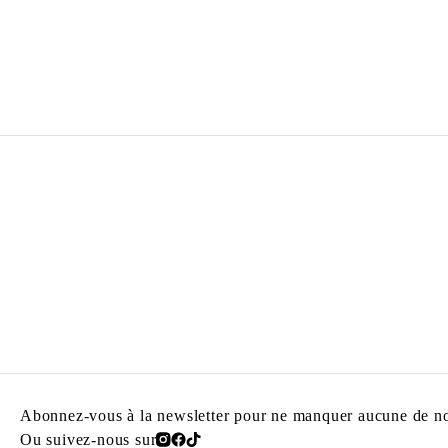
DOUGLAS GORDON
Né en 1966 à Glasgow, Écosse
Vit et travaille à Berlin, Glasgow et Paris.
Abonnez-vous à la newsletter pour ne manquer aucune de nos
Ou suivez-nous sur