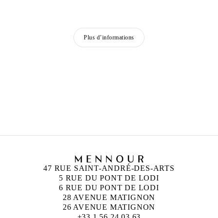
Plus d’informations
ANN VERONICA JANSSENS
Né en 1956 à Folkestone, Royaume-Uni
Vit et travaille à Bruxelles, Belgique
47 RUE SAINT-ANDRÉ-DES-ARTS
5 RUE DU PONT DE LODI
6 RUE DU PONT DE LODI
28 AVENUE MATIGNON
26 AVENUE MATIGNON
+33 1 56 24 03 63