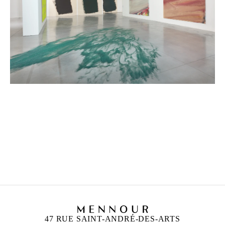
ANN VERONICA JANSSENS
Né en 1956 à Folkestone, Royaume-Uni
Vit et travaille à Bruxelles, Belgique
47 RUE SAINT-ANDRÉ-DES-ARTS