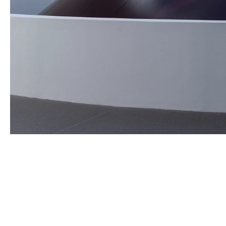
ANISH KAPOOR
Né en 1954 à Bombay, Inde
Vit et travaille à Londres, Angleterre