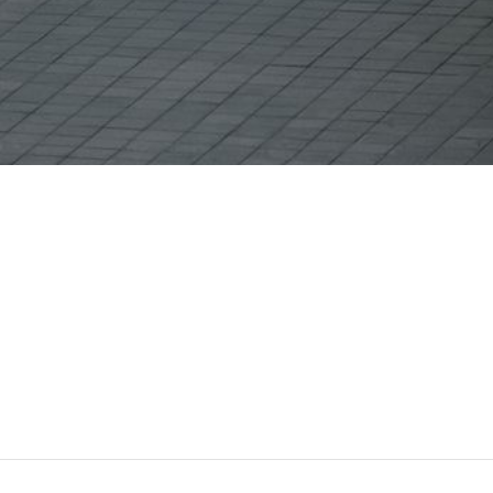
ALICJA KWADE
Née en 1979 à Katowice, Pologne
Vit et travaille à Berlin, Allemagne