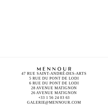
ANISH KAPOOR
Né en 1954 à Bombay, Inde
Vit et travaille à Londres, Angleterre
ALICJA KWADE
Née en 1979 à Katowice, Pologne
Vit et travaille à Berlin, Allemagne
47 RUE SAINT-ANDRÉ-DES-ARTS
5 RUE DU PONT DE LODI
6 RUE DU PONT DE LODI
28 AVENUE MATIGNON
26 AVENUE MATIGNON
+33 1 56 24 03 63
GALERIE@MENNOUR.COM