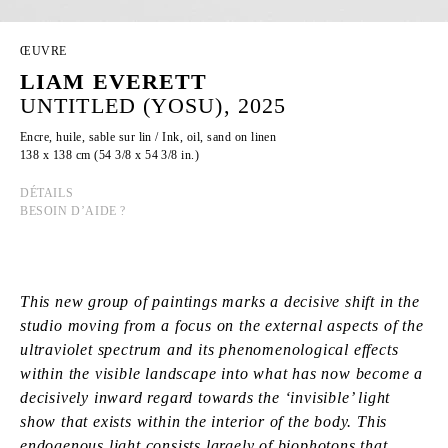
ŒUVRE
LIAM EVERETT
UNTITLED (YOSU), 2025
Encre, huile, sable sur lin / Ink, oil, sand on linen
138 x 138 cm (54 3/8 x 54 3/8 in.)
DÉTAILS
BESOIN D’AIDE ?
This new group of paintings marks a decisive shift in the
studio moving from a focus on the external aspects of the
ultraviolet spectrum and its phenomenological effects
within the visible landscape into what has now become a
decisively inward regard towards the ‘invisible’ light
show that exists within the interior of the body. This
endogenous light consists largely of biophotons that