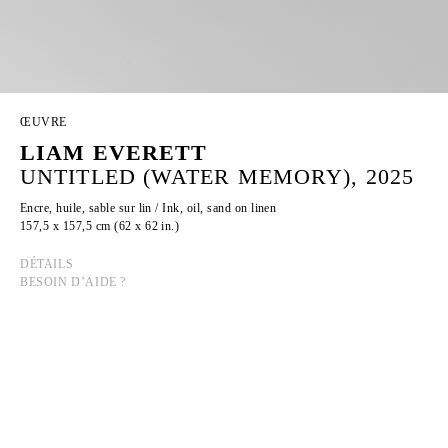
ŒUVRE
LIAM EVERETT
UNTITLED (WATER MEMORY), 2025
Encre, huile, sable sur lin / Ink, oil, sand on linen
157,5 x 157,5 cm (62 x 62 in.)
DÉTAILS
BESOIN D’AIDE ?
LIAM EVERETT
Né en 1973 à Rochester, New York.
Vit et travaille en Caroline du Nord, États-Unis.