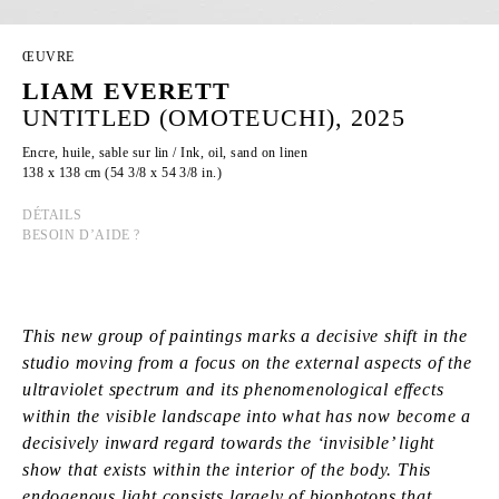
ŒUVRE
LIAM EVERETT
UNTITLED (OMOTEUCHI), 2025
Encre, huile, sable sur lin / Ink, oil, sand on linen
138 x 138 cm (54 3/8 x 54 3/8 in.)
DÉTAILS
BESOIN D’AIDE ?
This new group of paintings marks a decisive shift in the
studio moving from a focus on the external aspects of the
ultraviolet spectrum and its phenomenological effects
within the visible landscape into what has now become a
decisively inward regard towards the ‘invisible’ light
show that exists within the interior of the body. This
endogenous light consists largely of biophotons that