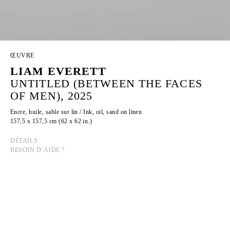
ŒUVRE
LIAM EVERETT
UNTITLED (BETWEEN THE FACES
OF MEN), 2025
Encre, huile, sable sur lin / Ink, oil, sand on linen
157,5 x 157,5 cm (62 x 62 in.)
DÉTAILS
BESOIN D’AIDE ?
LIAM EVERETT
Né en 1973 à Rochester, New York.
Vit et travaille en Caroline du Nord, États-Unis.