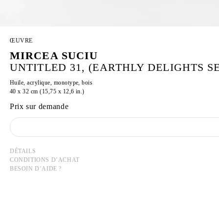
ŒUVRE
MIRCEA SUCIU
UNTITLED 31, (EARTHLY DELIGHTS SER
Huile, acrylique, monotype, bois
40 x 32 cm (15,75 x 12,6 in.)
Prix sur demande
DÉTAILS
CONDITIONS D’ACHAT
BESOIN D’AIDE ?
MIRCEA SUCIU