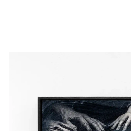
Né en 1978 à Baia Mare, Roumanie
Vit et travaille à Cluj-Napocca, Roumanie