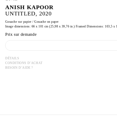
ANISH KAPOOR
UNTITLED, 2020
Gouache sur papier / Gouache on paper
Image dimensions: 66 x 101 cm (25,98 x 39,76 in.) Framed Dimensions: 103,5 x 1
Prix sur demande
DÉTAILS
CONDITIONS D’ACHAT
BESOIN D’AIDE ?
ANISH KAPOOR
Né en 1954 à Bombay, Inde
Vit et travaille à Londres, Angleterre