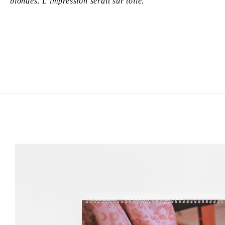
blondes. L’impression serait sur toile.
ZOÉ BERNARDI
Née en 2000 à Paris, France
Vit et travaille à Paris, France