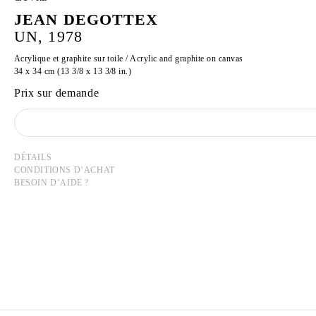
JEAN DEGOTTEX
UN, 1978
Acrylique et graphite sur toile / Acrylic and graphite on canvas
34 x 34 cm (13 3/8 x 13 3/8 in.)
Prix sur demande
DÉTAILS
CONDITIONS D’ACHAT
BESOIN D’AIDE ?
JEAN DEGOTTEX
Né en 1918 à Sathonay-Camp, France
Mort en 1988 à Paris