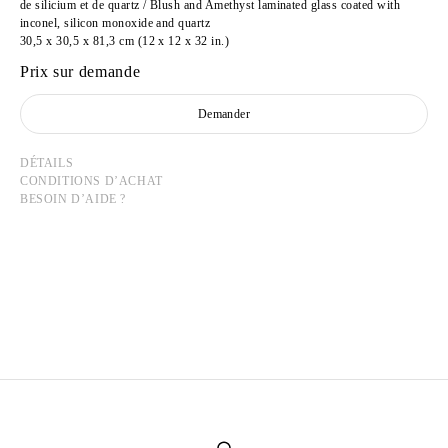
de silicium et de quartz / Blush and Amethyst laminated glass coated with
inconel, silicon monoxide and quartz
30,5 x 30,5 x 81,3 cm (12 x 12 x 32 in.)
Prix sur demande
Demander
DÉTAILS
CONDITIONS D’ACHAT
BESOIN D’AIDE ?
LARRY BELL
Born in 1939 in Chicago, United States
Lives and works in Taos, United States