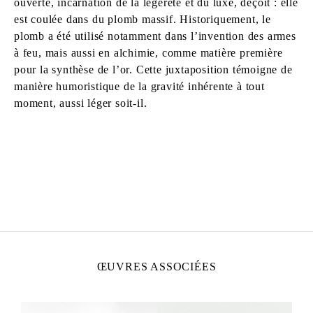
ouverte, incarnation de la légèreté et du luxe, déçoit : elle
est coulée dans du plomb massif. Historiquement, le
plomb a été utilisé notamment dans l’invention des armes
à feu, mais aussi en alchimie, comme matière première
pour la synthèse de l’or. Cette juxtaposition témoigne de
manière humoristique de la gravité inhérente à tout
moment, aussi léger soit-il.
ALICJA KWADE
Née en 1979 à Katowice, Pologne
Vit et travaille à Berlin, Allemagne
ŒUVRES ASSOCIÉES