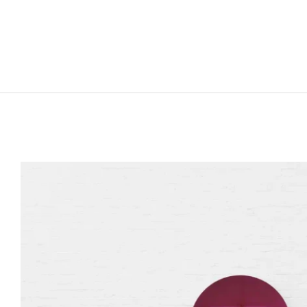
ANISH KAPOOR
Né en 1954 à Bombay, Inde
Vit et travaille à Londres, Angleterre