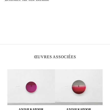
ANISH KAPOOR
Né en 1954 à Bombay, Inde
Vit et travaille à Londres, Angleterre
ŒUVRES ASSOCIÉES
ANISH KAPOOR
ANISH KAPOOR