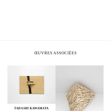
TADASHI KAWAMATA
Né en 1953 à Hokkaidō, Japon
Vit et travaille à Tokyo et à Paris
ŒUVRES ASSOCIÉES
TADASHI KAWAMATA