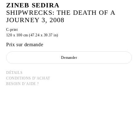
ZINEB SEDIRA
SHIPWRECKS: THE DEATH OF A
JOURNEY 3, 2008
C-print
120 x 100 cm (47.24 x 39.37 in)
Prix sur demande
Demander
DÉTAILS
CONDITIONS D’ACHAT
BESOIN D’AIDE ?
ZINEB SEDIRA
Né en 1963 à Paris, France
Vit à Londres et travaille entre l’Algérie, Paris et
Londres