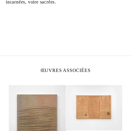
incarnées, voire sacrées.
SIDIVAL FILA
Né en 1962, à Paraná, Brésil
Sidival Fila vit et travaille à Rome,
ŒUVRES ASSOCIÉES