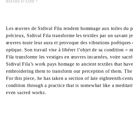
BESOIN D’AIDE ?
Les œuvres de Sidival Fila rendent hommage aux toiles du pass
précieux, Sidival Fila transforme les textiles par un savant 
œuvres toute leur aura et provoque des vibrations poétiques
optique. Son travail vise à libérer l’objet de sa condition « 
Fila transforme les vestiges en œuvres incarnées, voire sacré
Sidival Fila’s work pays homage to ancient textiles that hav
embroidering them to transform our perception of them. The a
For this piece, he has taken a section of late eighteenth-cent
condition through a practice that is somewhat like a meditati
even sacred works.
SIDIVAL FILA
Né en 1962, à Paraná, Brésil