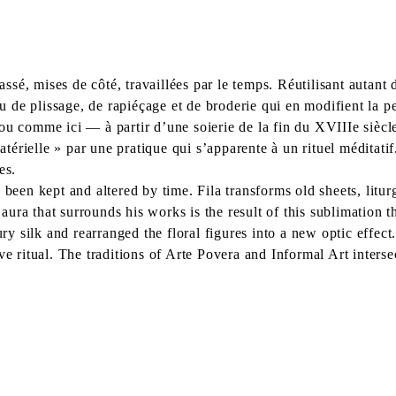
é, mises de côté, travaillées par le temps. Réutilisant autant d
jeu de plissage, de rapiéçage et de broderie qui en modifient la 
 ou comme ici ― à partir d’une soierie de la fin du XVIIIe sièc
matérielle » par une pratique qui s’apparente à un rituel méditati
es.
e been kept and altered by time. Fila transforms old sheets, lit
ura that surrounds his works is the result of this sublimation 
ury silk and rearranged the floral figures into a new optic effect
ve ritual. The traditions of Arte Povera and Informal Art inters