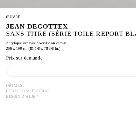
ŒUVRE
JEAN DEGOTTEX
SANS TITRE (SÉRIE TOILE REPORT BL
Acrylique sur toile / Acrylic on canvas
206 x 199 cm (81 1/8 x 78 3/8 in.)
Prix sur demande
DÉTAILS
CONDITIONS D’ACHAT
BESOIN D’AIDE ?
JEAN DEGOTTEX
Né en 1918 à Sathonay-Camp, France