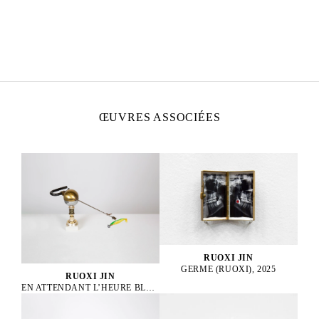
RUOXI JIN
Née en 1997 à Harbin, Chine
Vit et travaille à Paris
ŒUVRES ASSOCIÉES
RUOXI JIN
GERME (RUOXI), 2025
RUOXI JIN
EN ATTENDANT L’HEURE BLEUE, 2025