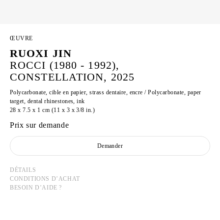
ŒUVRE
RUOXI JIN
ROCCI (1980 - 1992),
CONSTELLATION, 2025
Polycarbonate, cible en papier, strass dentaire, encre / Polycarbonate, paper
target, dental rhinestones, ink
28 x 7.5 x 1 cm (11 x 3 x 3/8 in.)
Prix sur demande
Demander
DÉTAILS
CONDITIONS D’ACHAT
BESOIN D’AIDE ?