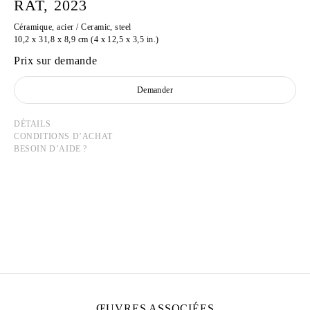
RAT, 2023
Céramique, acier / Ceramic, steel
10,2 x 31,8 x 8,9 cm (4 x 12,5 x 3,5 in.)
Prix sur demande
Demander
DÉTAILS
CONDITIONS D’ACHAT
BESOIN D’AIDE ?
ELIZABETH JAEGER
Née en 1988 à San Francisco, États-Unis
Vit et travaille à New York, États-Unis
ŒUVRES ASSOCIÉES