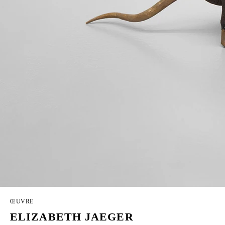
ŒUVRE
ELIZABETH JAEGER