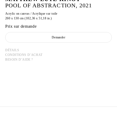
POOL OF ABSTRACTION, 2021
Acrylic on canvas / Acrylique sur toile
260 x 130 cm (102,36 x 51,18 in.)
Prix sur demande
Demander
DÉTAILS
CONDITIONS D’ACHAT
BESOIN D’AIDE ?
MATTHEW LUTZ-KINOY
Né en 1984 à New York, États-Unis
Vit et travaille à Paris, France