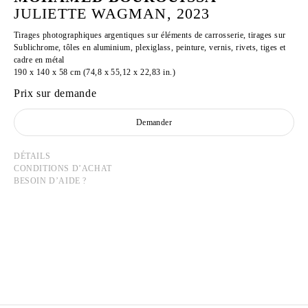
JULIETTE WAGMAN, 2023
Tirages photographiques argentiques sur éléments de carrosserie, tirages sur
Sublichrome, tôles en aluminium, plexiglass, peinture, vernis, rivets, tiges et
cadre en métal
190 x 140 x 58 cm (74,8 x 55,12 x 22,83 in.)
Prix sur demande
Demander
DÉTAILS
CONDITIONS D’ACHAT
BESOIN D’AIDE ?
MOHAMED BOUROUISSA
Né en 1978 à Blida, Algérie
Vit et travaille à Paris, France