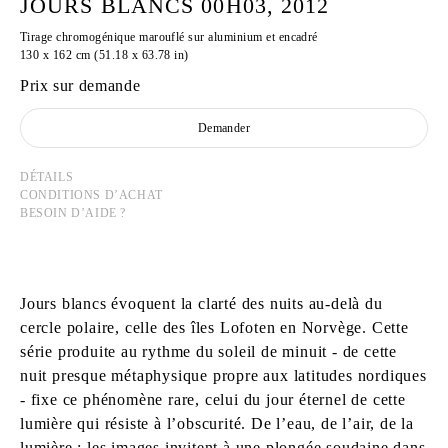
JOURS BLANCS 00H03, 2012
Tirage chromogénique marouflé sur aluminium et encadré
130 x 162 cm (51.18 x 63.78 in)
Prix sur demande
Demander
DÉTAILS
CONDITIONS D’ACHAT
BESOIN D’AIDE ?
Jours blancs évoquent la clarté des nuits au-delà du
cercle polaire, celle des îles Lofoten en Norvège. Cette
série produite au rythme du soleil de minuit - de cette
nuit presque métaphysique propre aux latitudes nordiques
- fixe ce phénomène rare, celui du jour éternel de cette
lumière qui résiste à l’obscurité. De l’eau, de l’air, de la
lumière : les images invitent à une plongée soudaine dans