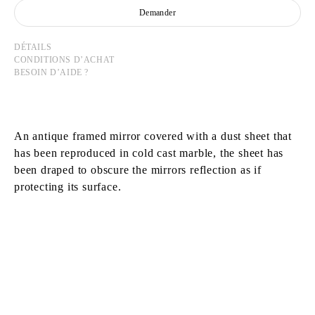
Demander
DÉTAILS
CONDITIONS D’ACHAT
BESOIN D’AIDE ?
An antique framed mirror covered with a dust sheet that
has been reproduced in cold cast marble, the sheet has
been draped to obscure the mirrors reflection as if
protecting its surface.
RYAN GANDER
Né en 1976 à Chester, Royaume-Uni
Vit et travaille à Londres, Royaume-Uni