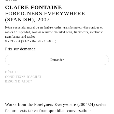
CLAIRE FONTAINE
FOREIGNERS EVERYWHERE
(SPANISH), 2007
Néon suspendu, mural ou en fenêtre, cadre, transformateur électronique et
câbles / Suspended, wall or window mounted neon, framework, electronic
transformer and cables
9 x 215 x 4 (3 1/2 x 84 5/8 x 1 5/8 in.)
Prix sur demande
Demander
DÉTAILS
CONDITIONS D’ACHAT
BESOIN D’AIDE ?
Works from the Foreigners Everywhere (2004/24) series
feature texts taken from quotidian conversations