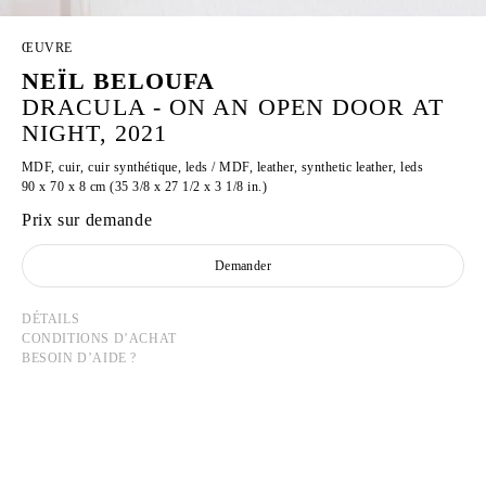
ŒUVRE
NEÏL BELOUFA
DRACULA - ON AN OPEN DOOR AT
NIGHT, 2021
MDF, cuir, cuir synthétique, leds / MDF, leather, synthetic leather, leds
90 x 70 x 8 cm (35 3/8 x 27 1/2 x 3 1/8 in.)
Prix sur demande
Demander
DÉTAILS
CONDITIONS D’ACHAT
BESOIN D’AIDE ?
NEÏL BELOUFA