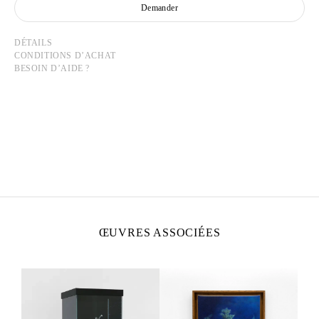
Demander
DÉTAILS
CONDITIONS D’ACHAT
BESOIN D’AIDE ?
HICHAM BERRADA
Né en 1986 à Casablanca, Maroc
Vit et travaille à Paris et à Roubaix, France
ŒUVRES ASSOCIÉES