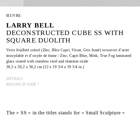
ŒUVRE
LARRY BELL
DECONSTRUCTED CUBE SS WITH
SQUARE DUOLITH
Verre feuilleté coloré (Zinc, Bleu Capri, Vison, Gris fumé) recouvert d’acier
inoxydable et d’oxyde de titane / Zinc, Capri Blue, Mink, True Fog laminated
glass coated with stainless steel and titanium oxide
30,5 x 50,2 x 50,2 cm (12 x 19 3/4 x 19 3/4 in.)
DÉTAILS
BESOIN D’AIDE ?
The « SS » in the titles stands for « Small Sculpture »