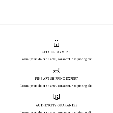
LARRY BELL
Born in 1939 in Chicago, United States
Lives and works in Taos, United States
SECURE PAYMENT
Lorem ipsum dolor sit amet, consectetur adipiscing elit.
FINE ART SHIPPING EXPERT
Lorem ipsum dolor sit amet, consectetur adipiscing elit.
AUTHENCITY GUARANTEE
Lorem ipsum dolor sit amet, consectetur adipiscing elit.